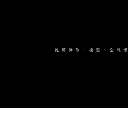
推
薦
詩
歌
：
擁
戴
、
全
城