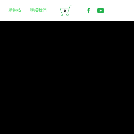
Skip

to
歡迎來到 MMO 媒體
媒體綠洲MMO的Offi
購物站
聯絡我們
0
content