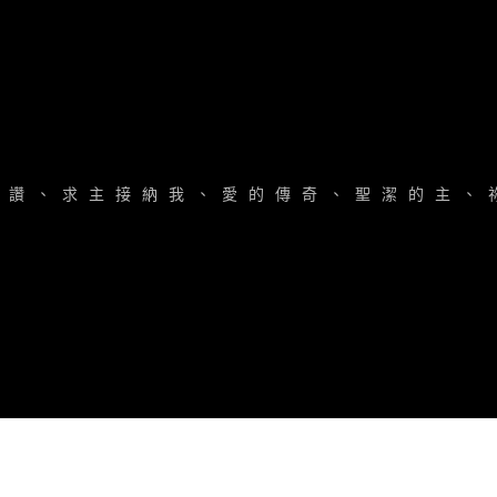
頌
讚
、
求
主
接
納
我
、
愛
的
傳
奇
、
聖
潔
的
主
、