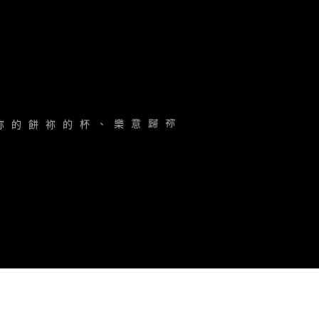
祢
的
餅
祢
的
杯
、
樂
意
歸
祢