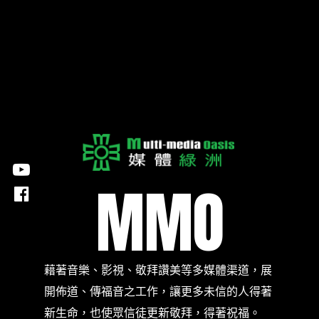
M
M
O