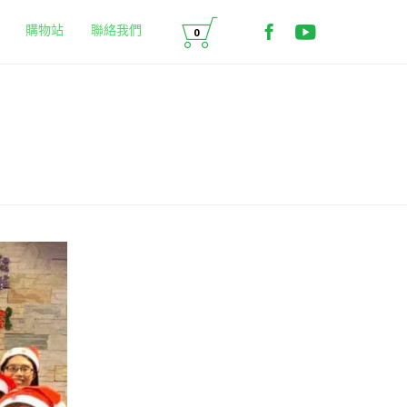
Skip

to
歡迎來到 MMO 媒體
媒體綠洲MMO的Offi
購物站
聯絡我們
0
content