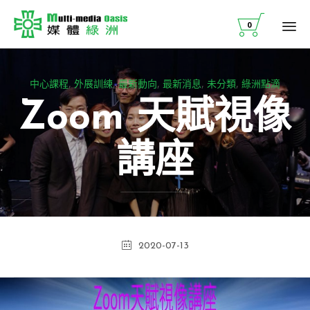

0
Ski
to
Category
中心課程
,
外展訓練
,
最新動向
,
最新消息
,
未分類
,
綠洲點滴
co
Zoom 天賦視像
講座
2020-07-13