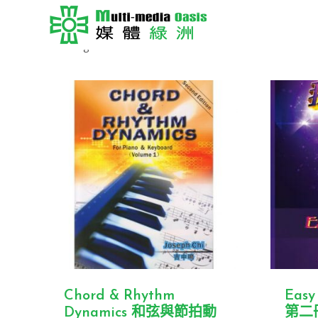
Showing all 13 results
Chord & Rhythm
Easy
Dynamics 和弦與節拍動
第二