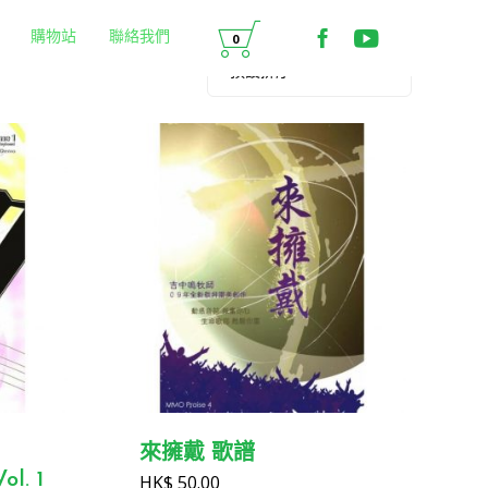
Skip

to
歡迎來到 MMO 媒體
媒體綠洲MMO的Offi
購物站
聯絡我們
0
content
來擁戴 歌譜
ol. 1
HK$
50.00