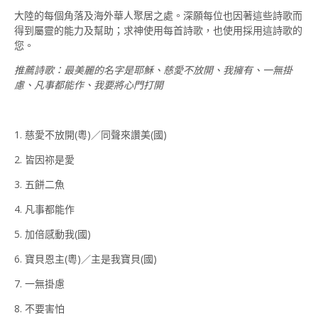
大陸的每個角落及海外華人聚居之處。深願每位也因著這些詩歌而
得到屬靈的能力及幫助；求神使用每首詩歌，也使用採用這詩歌的
您。
推薦詩歌：最美麗的名字是耶穌、慈愛不放開、我擁有、一無掛
慮、凡事都能作、我要將心門打開
1. 慈愛不放開(粵)／同聲來讚美(國)
2. 皆因祢是愛
3. 五餅二魚
4. 凡事都能作
5. 加倍感動我(國)
6. 寶貝恩主(粵)／主是我寶貝(國)
7. 一無掛慮
8. 不要害怕