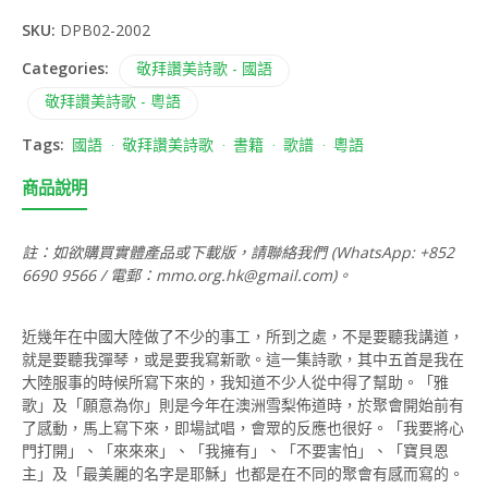
SKU:
DPB02-2002
Categories:
敬拜讚美詩歌 - 國語
敬拜讚美詩歌 - 粵語
Tags:
國語
敬拜讚美詩歌
書籍
歌譜
粵語
商品說明
註：如欲購買實體產品或下載版，請聯絡我們 (WhatsApp: +852
6690 9566 / 電郵：
mmo.org.hk@gmail.com
)。
近幾年在中國大陸做了不少的事工，所到之處，不是要聽我講道，
就是要聽我彈琴，或是要我寫新歌。這一集詩歌，其中五首是我在
大陸服事的時候所寫下來的，我知道不少人從中得了幫助。「雅
歌」及「願意為你」則是今年在澳洲雪梨佈道時，於聚會開始前有
了感動，馬上寫下來，即場試唱，會眾的反應也很好。「我要將心
門打開」、「來來來」、「我擁有」、「不要害怕」、「寶貝恩
主」及「最美麗的名字是耶穌」也都是在不同的聚會有感而寫的。