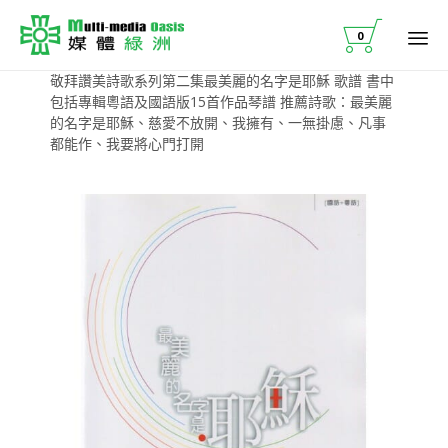

0
Ski
敬拜讚美詩歌系列第二集最美麗的名字是耶穌 歌譜 書中
to
包括專輯粵語及國語版15首作品琴譜 推薦詩歌：最美麗
co
的名字是耶穌、慈愛不放開、我擁有、一無掛慮、凡事
都能作、我要將心門打開