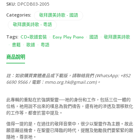
SKU:
DPCDB03-2005
Categories:
敬拜讚美詩歌 - 國語
敬拜讚美詩歌 - 粵語
Tags:
CD+歌譜套裝
Easy Play Piano
國語
敬拜讚美詩歌
書籍
歌譜
粵語
商品說明
註：如欲購買實體產品或下載版，請聯絡我們 (WhatsApp: +852
6690 9566 / 電郵：
mmo.org.hk@gmail.com
)。
此專輯的重點在於強調聖靈──祂的身份和工作，包括三位一體的
位格，祂用說不出來的嘆息為我們禱告，還有祂的滲透及潛移默化
的工作等，都會於當中提及。
值得一提的是，在過往的敬拜音樂中，很少以聖靈作為主題。故此
願意藉這機會，在聖靈已降臨的時代，提醒及勉勵我們要緊緊的跟
隨祂，尊崇祂。