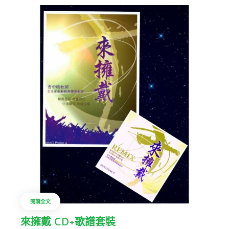
閱讀全文
來擁戴 CD+歌譜套裝