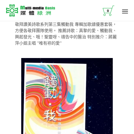

0
Ski
敬拜讚美詩歌系列第三集觸動我 專輯加歌譜優惠套裝，
to
方便各敬拜團隊使用。 推薦詩歌：真摯的愛、觸動我、
co
興起發光、哦！聖靈呀、禱告中的醫治 特別推介：蔣麗
萍小姐主唱 "唯有祢的愛"