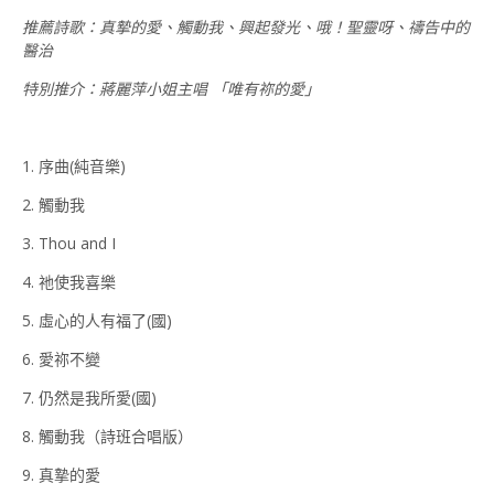
推薦詩歌：真摯的愛、觸動我、興起發光、哦！聖靈呀、禱告中的
醫治
特別推介：蔣麗萍小姐主唱 「唯有祢的愛」
1. 序曲(純音樂)
2. 觸動我
3. Thou and I
4. 祂使我喜樂
5. 虛心的人有福了(國)
6. 愛祢不變
7. 仍然是我所愛(國)
8. 觸動我（詩班合唱版）
9. 真摯的愛