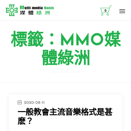

0
Ski
to
co
標籤：MMO媒
體綠洲
2020-08-11
一般教會主流音樂格式是甚
麽？