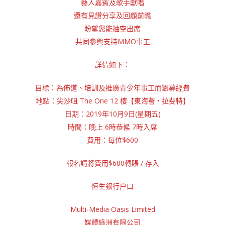
藝人嘉賓及歌手獻唱
還有見證分享及回顧前瞻
盼望您能抽空出席
共同參與支持MMO事工
詳情如下：
目標：為佈道、培訓及推廣青少年事工而籌募經費
地點：尖沙咀 The One 12 樓【東海薈 • 拉斐特】
日期：2019年10月9日(星期五)
時間：晚上 6時恭候 7時入席
費用：每位$600
報名請將費用$600轉賬 / 存入
恒生銀行户口
Multi-Media Oasis Limited
媒體綠洲有限公司