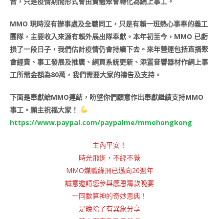
音，只是疫情期間形式會由實體聚會轉化為網上事工。
MMO 現時沒有辦事處及全職同工，只是有賴一班熱心事奉的義工
團隊，主要收入來源有賴外展出隊奉獻。本年初至今，MMO 已虧
損了一段日子，我們估計疫情仍會持續下去。來年營運包括直播聚
會經費、事工發展及推廣、網頁系統更新、添置音響器材作網上事
工所需金額為80萬，我們需要大家的禱告及支持。
下面是奉獻給MMO連結，盼望你們願意作出奉獻繼績支持MMO
事工。願主祝福大家！
https://www.paypal.com/paypalme/mmohongkong
主內平安！
時光飛逝，不經不覺
MMO媒體綠洲已邁向20週年
誠意邀請您參與感恩籌款晚宴
一同數算神的奇妙恩典！
是晚除了有異象分享