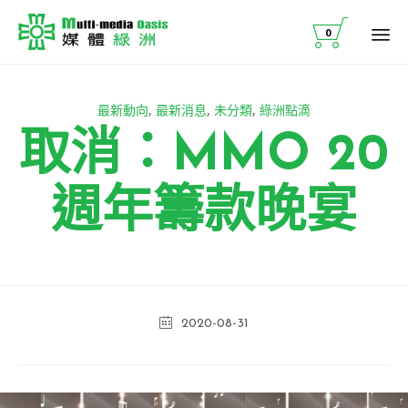

0
Ski
to
Category
最新動向
,
最新消息
,
未分類
,
綠洲點滴
co
取消：MMO 20
週年籌款晚宴
2020-08-31