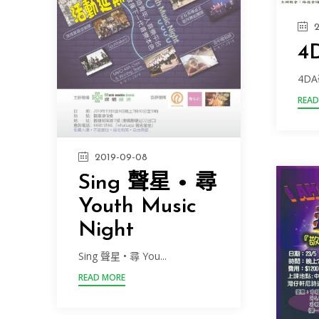
4
4D
READ
2019-09-08
Sing 聲星 • 尋
Youth Music
Night
Sing 聲星 • 尋 You...
READ MORE