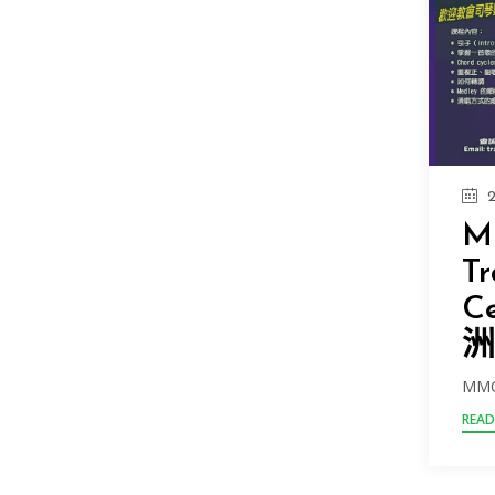
2
M
Tr
C
洲
MMO 
READ