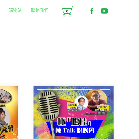
Skip

to
歡迎來到 MMO 媒體
媒體綠洲MMO的Offi
購物站
聯絡我們
0
content