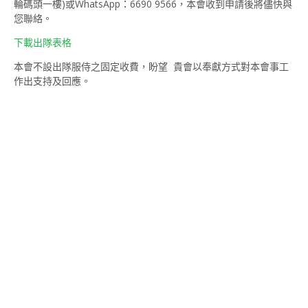
輪碼頭一樓)或WhatsApp：6690 9566，本會收到申請後將儘快與
您聯絡。
下載出隊表格
本會不設出隊服侍之固定收費，盼望 貴會以奉獻方式對本會事工
作出支持及回應。