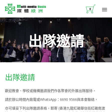

0
Ski
to
co
出隊邀請
出隊邀請
歡迎教會、學校或機構邀請我們作各聚會的外展出隊服待，
請於辦公時間內致電或WhatsApp：6690 9566與本會聯絡，
亦可填妥下列出隊邀請表格，郵寄 (香港九龍紅磡華信街紅磡南渡