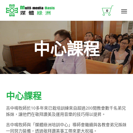

0
Ski
to
co
中心課程
中心課程
吉中鳴牧師於10多年來已栽培訓練來自超過200間教會數千名弟兄
姊妹，讓他們在敬拜讚美及運用音樂的技巧得以提昇。
吉中鳴牧師與「媒體綠洲培訓中心」導師會繼續與各教會弟兄姊妹
一同努力裝備，透過敬拜讚美事工帶來更大祝福。